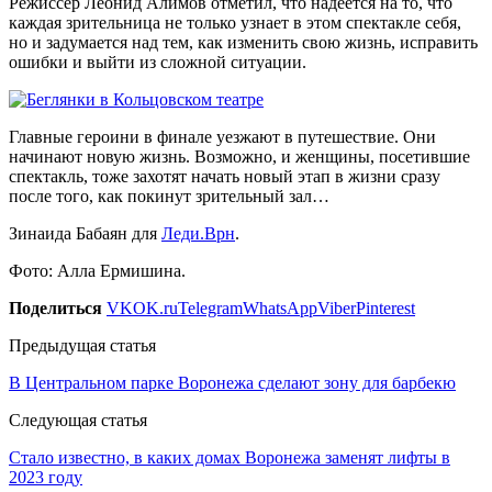
Режиссер Леонид Алимов отметил, что надеется на то, что
каждая зрительница не только узнает в этом спектакле себя,
но и задумается над тем, как изменить свою жизнь, исправить
ошибки и выйти из сложной ситуации.
Главные героини в финале уезжают в путешествие. Они
начинают новую жизнь. Возможно, и женщины, посетившие
спектакль, тоже захотят начать новый этап в жизни сразу
после того, как покинут зрительный зал…
Зинаида Бабаян для
Леди.Врн
.
Фото: Алла Ермишина.
Поделиться
VK
OK.ru
Telegram
WhatsApp
Viber
Pinterest
Предыдущая статья
В Центральном парке Воронежа сделают зону для барбекю
Следующая статья
Стало известно, в каких домах Воронежа заменят лифты в
2023 году