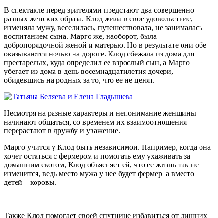
В спектакле перед зрителями предстают два совершенно
разных женских образа. Клод жила в свое удовольствие,
изменяла мужу, веселилась, путешествовала, не занималась
воспитанием сына. Марго же, наоборот, была
добропорядочной женой и матерью. Но в результате они обе
оказываются ночью на дороге. Клод сбежала из дома для
престарелых, куда определил ее взрослый сын, а Марго
убегает из дома в день восемнадцатилетия дочери,
обидевшись на родных за то, что ее не ценят.
Несмотря на разные характеры и непонимание женщины
начинают общаться, со временем их взаимоотношения
перерастают в дружбу и уважение.
Марго учится у Клод быть независимой. Например, когда она
хочет остаться с фермером и помогать ему ухаживать за
домашним скотом, Клод объясняет ей, что ее жизнь так не
изменится, ведь место мужа у нее будет фермер, а вместо
детей – коровы.
Также Клод помогает своей спутнице избавиться от лишних