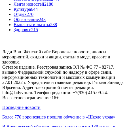
Лента новостей
2180
Культура
644
Отдых
270
Образование
248
Выплаты и льготы
238
Здоровье
215
Леди.Врн. Женский сайт Воронежа: новости, анонсы
мероприятий, скидки и акции, статьи о моде, красоте и
здоровье.
Сетевое издание. Реестровая запись ЭЛ № ФС 77 - 82717,
выдано Федеральной службой по надзору в сфере связи,
информационных технологий и массовых коммуникаций
27.01.2022 г. Учредитель и главный редактор: Гитман Зинаида
Юрьевна. Адрес электронной почты редакции:
info@ladyvrn.ru. Телефон редакции: +7(930) 415-09-24.
Возрастное ограничение 16+
Последние новости
Более 770 воронежцев прошли обучение в «Школе ухода»
В Воронежской области пересчитали пенсии 139 тысячам…