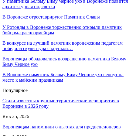
У памятника Белому Биму Черное ухо в Воронеже появится
архитектурная подсветка
В Воронеже отреставрируют Памятник Славы
У Ротонды в Воронеже торжественно открыли памятник
бойцам-красноармейцам
В конкурсе на лучший памятник воронежским педагогам
победила скульптура с хрупкой…
Воронежцы обрадовались возвращению памятника Белому
Биму Черное ухо
В Воронеже памятник Белому Биму Черное ухо вернут на
место к майским праздникам
Популярное
Стали известны крупные туристические мероприятия в
Воронеже в 2026 году
Янв 25, 2026
Воронежцам напомнили о льготах для предпенсионеров