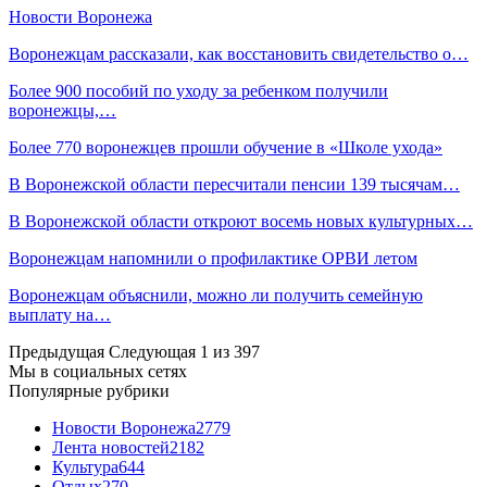
Новости Воронежа
Воронежцам рассказали, как восстановить свидетельство о…
Более 900 пособий по уходу за ребенком получили
воронежцы,…
Более 770 воронежцев прошли обучение в «Школе ухода»
В Воронежской области пересчитали пенсии 139 тысячам…
В Воронежской области откроют восемь новых культурных…
Воронежцам напомнили о профилактике ОРВИ летом
Воронежцам объяснили, можно ли получить семейную
выплату на…
Предыдущая
Следующая
1 из 397
Мы в социальных сетях
Популярные рубрики
Новости Воронежа
2779
Лента новостей
2182
Культура
644
Отдых
270