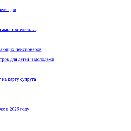
феля фри
, самостоятельно…
отающих пенсионеров
тров для детей и молодежи
на карту супруга
же в 2026 году