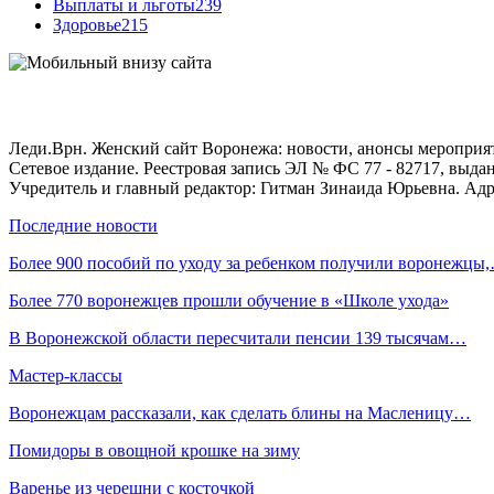
Выплаты и льготы
239
Здоровье
215
Леди.Врн. Женский сайт Воронежа: новости, анонсы мероприятий
Сетевое издание. Реестровая запись ЭЛ № ФС 77 - 82717, выд
Учредитель и главный редактор: Гитман Зинаида Юрьевна. Адре
Последние новости
Более 900 пособий по уходу за ребенком получили воронежцы
Более 770 воронежцев прошли обучение в «Школе ухода»
В Воронежской области пересчитали пенсии 139 тысячам…
Мастер-классы
Воронежцам рассказали, как сделать блины на Масленицу…
Помидоры в овощной крошке на зиму
Варенье из черешни с косточкой