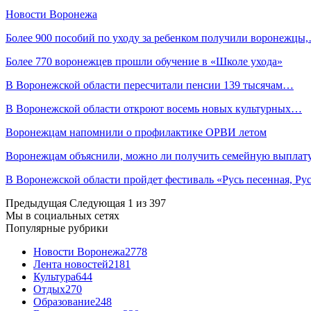
Новости Воронежа
Более 900 пособий по уходу за ребенком получили воронежцы
Более 770 воронежцев прошли обучение в «Школе ухода»
В Воронежской области пересчитали пенсии 139 тысячам…
В Воронежской области откроют восемь новых культурных…
Воронежцам напомнили о профилактике ОРВИ летом
Воронежцам объяснили, можно ли получить семейную выплат
В Воронежской области пройдет фестиваль «Русь песенная, Р
Предыдущая
Следующая
1 из 397
Мы в социальных сетях
Популярные рубрики
Новости Воронежа
2778
Лента новостей
2181
Культура
644
Отдых
270
Образование
248