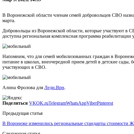
В Воронежской области членам семей добровольцев СВО назнач
марта.
Добровольцы из Воронежской области, которые участвуют в СВО
доступна региональная комплексная программа реабилитации у
Напомним, что для семей мобилизованных граждан в Воронеж
питание в школах, внеочередной прием детей в детские сады, 
участвующих в СВО.
Алина Фролова для
Леди.Врн
.
Поделиться
VK
OK.ru
Telegram
WhatsApp
Viber
Pinterest
Предыдущая статья
В Воронеже изменились региональные стандарты стоимости Ж
Следующая статья