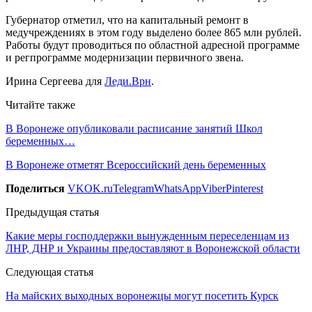
Губернатор отметил, что на капитальный ремонт в
медучреждениях в этом году выделено более 865 млн рублей.
Работы будут проводиться по областной адресной программе
и регпрограмме модернизации первичного звена.
Ирина Сергеева для
Леди.Врн
.
Читайте также
В Воронеже опубликовали расписание занятий Школ
беременных…
В Воронеже отметят Всероссийский день беременных
Поделиться
VK
OK.ru
Telegram
WhatsApp
Viber
Pinterest
Предыдущая статья
Какие меры господдержки вынужденным переселенцам из
ЛНР, ДНР и Украины предоставляют в Воронежской области
Следующая статья
На майских выходных воронежцы могут посетить Курск