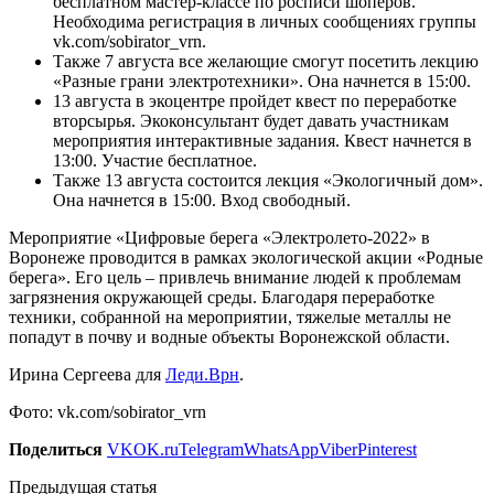
бесплатном мастер-классе по росписи шоперов.
Необходима регистрация в личных сообщениях группы
vk.com/sobirator_vrn.
Также 7 августа все желающие смогут посетить лекцию
«Разные грани электротехники». Она начнется в 15:00.
13 августа в экоцентре пройдет квест по переработке
вторсырья. Экоконсультант будет давать участникам
мероприятия интерактивные задания. Квест начнется в
13:00. Участие бесплатное.
Также 13 августа состоится лекция «Экологичный дом».
Она начнется в 15:00. Вход свободный.
Мероприятие «Цифровые берега «Электролето-2022» в
Воронеже проводится в рамках экологической акции «Родные
берега». Его цель – привлечь внимание людей к проблемам
загрязнения окружающей среды. Благодаря переработке
техники, собранной на мероприятии, тяжелые металлы не
попадут в почву и водные объекты Воронежской области.
Ирина Сергеева для
Леди.Врн
.
Фото: vk.com/sobirator_vrn
Поделиться
VK
OK.ru
Telegram
WhatsApp
Viber
Pinterest
Предыдущая статья