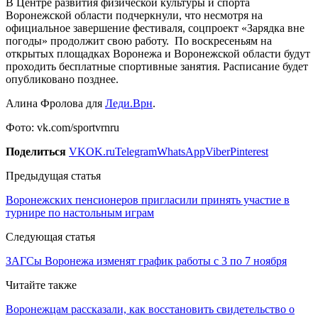
В Центре развития физической культуры и спорта
Воронежской области подчеркнули, что несмотря на
официальное завершение фестиваля, соцпроект «Зарядка вне
погоды» продолжит свою работу. По воскресеньям на
открытых площадках Воронежа и Воронежской области будут
проходить бесплатные спортивные занятия. Расписание будет
опубликовано позднее.
Алина Фролова для
Леди.Врн
.
Фото: vk.com/sportvrnru
Поделиться
VK
OK.ru
Telegram
WhatsApp
Viber
Pinterest
Предыдущая статья
Воронежских пенсионеров пригласили принять участие в
турнире по настольным играм
Следующая статья
ЗАГСы Воронежа изменят график работы с 3 по 7 ноября
Читайте также
Воронежцам рассказали, как восстановить свидетельство о