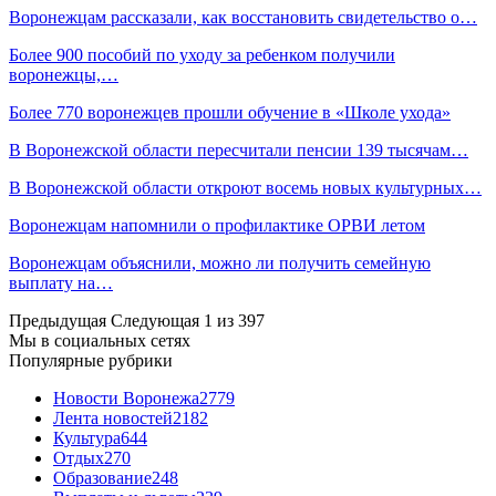
Воронежцам рассказали, как восстановить свидетельство о…
Более 900 пособий по уходу за ребенком получили
воронежцы,…
Более 770 воронежцев прошли обучение в «Школе ухода»
В Воронежской области пересчитали пенсии 139 тысячам…
В Воронежской области откроют восемь новых культурных…
Воронежцам напомнили о профилактике ОРВИ летом
Воронежцам объяснили, можно ли получить семейную
выплату на…
Предыдущая
Следующая
1 из 397
Мы в социальных сетях
Популярные рубрики
Новости Воронежа
2779
Лента новостей
2182
Культура
644
Отдых
270
Образование
248