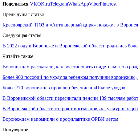
Поделиться
VK
OK.ru
Telegram
WhatsApp
Viber
Pinterest
Предыдущая статья
Красноярский ТЮЗ и «Антикварный цирк» покажут в Воронеж
Следующая статья
В 2022 году в Воронеже и Воронежской области родились более
Читайте также
Воронежцам рассказали, как восстановить свидетельство о ро
Более 900 пособий по уходу за ребенком получили воронежцы
Более 770 воронежцев прошли обучение в «Школе ухода»
В Воронежской области пересчитали пенсии 139 тысячам раб
В Воронежской области откроют восемь новых культурных цен
Воронежцам напомнили о профилактике ОРВИ летом
Популярное