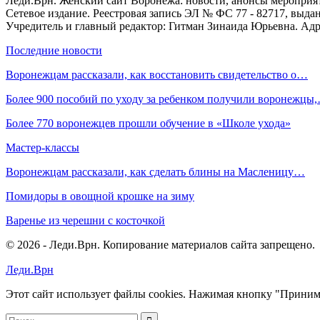
Леди.Врн. Женский сайт Воронежа: новости, анонсы мероприятий
Сетевое издание. Реестровая запись ЭЛ № ФС 77 - 82717, выд
Учредитель и главный редактор: Гитман Зинаида Юрьевна. Адре
Последние новости
Воронежцам рассказали, как восстановить свидетельство о…
Более 900 пособий по уходу за ребенком получили воронежцы
Более 770 воронежцев прошли обучение в «Школе ухода»
Мастер-классы
Воронежцам рассказали, как сделать блины на Масленицу…
Помидоры в овощной крошке на зиму
Варенье из черешни с косточкой
© 2026 - Леди.Врн. Копирование материалов сайта запрещено.
Леди.Врн
Этот сайт использует файлы cookies. Нажимая кнопку "Приним