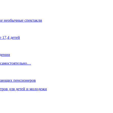
е необычные спектакли
 17,4 детей
ждении
, самостоятельно…
отающих пенсионеров
тров для детей и молодежи