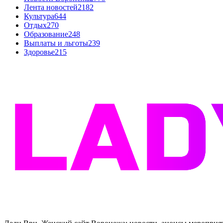
Лента новостей
2182
Культура
644
Отдых
270
Образование
248
Выплаты и льготы
239
Здоровье
215