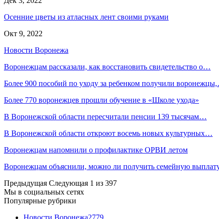
Дек 3, 2022
Осенние цветы из атласных лент своими руками
Окт 9, 2022
Новости Воронежа
Воронежцам рассказали, как восстановить свидетельство о…
Более 900 пособий по уходу за ребенком получили воронежцы
Более 770 воронежцев прошли обучение в «Школе ухода»
В Воронежской области пересчитали пенсии 139 тысячам…
В Воронежской области откроют восемь новых культурных…
Воронежцам напомнили о профилактике ОРВИ летом
Воронежцам объяснили, можно ли получить семейную выплат
Предыдущая
Следующая
1 из 397
Мы в социальных сетях
Популярные рубрики
Новости Воронежа
2779