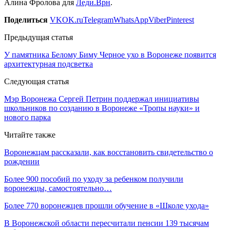
Алина Фролова для
Леди.Врн
.
Поделиться
VK
OK.ru
Telegram
WhatsApp
Viber
Pinterest
Предыдущая статья
У памятника Белому Биму Черное ухо в Воронеже появится
архитектурная подсветка
Следующая статья
Мэр Воронежа Сергей Петрин поддержал инициативы
школьников по созданию в Воронеже «Тропы науки» и
нового парка
Читайте также
Воронежцам рассказали, как восстановить свидетельство о
рождении
Более 900 пособий по уходу за ребенком получили
воронежцы, самостоятельно…
Более 770 воронежцев прошли обучение в «Школе ухода»
В Воронежской области пересчитали пенсии 139 тысячам