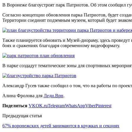
В Воронеже благоустроят парк Патриотов. Об этом сообщил губ
Согласно концепции обновления парка Патриотов, будет созд
Территории соединят подземным музеем, который будет знако
Также планируется обновить и Музей-диораму, здесь проведут
боях и сражениях благодаря современному видеоформату.
В парке создадут тематические зоны для спортивных мероприя
Александр Гусев также сообщил о том, что на работы по прое
Алина Фролова для
Леди.Врн
.
Поделиться
VK
OK.ru
Telegram
WhatsApp
Viber
Pinterest
Предыдущая статья
67% воронежских детей занимаются в кружках и секциях