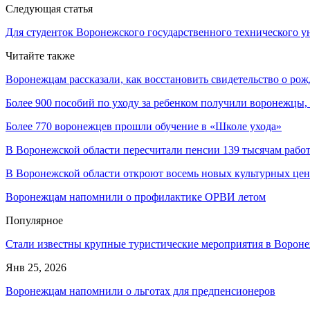
Следующая статья
Для студенток Воронежского государственного технического у
Читайте также
Воронежцам рассказали, как восстановить свидетельство о ро
Более 900 пособий по уходу за ребенком получили воронежцы
Более 770 воронежцев прошли обучение в «Школе ухода»
В Воронежской области пересчитали пенсии 139 тысячам раб
В Воронежской области откроют восемь новых культурных цен
Воронежцам напомнили о профилактике ОРВИ летом
Популярное
Стали известны крупные туристические мероприятия в Вороне
Янв 25, 2026
Воронежцам напомнили о льготах для предпенсионеров