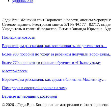
Здоровье
215
Леди.Врн. Женский сайт Воронежа: новости, анонсы мероприятий
Сетевое издание. Реестровая запись ЭЛ № ФС 77 - 82717, выд
Учредитель и главный редактор: Гитман Зинаида Юрьевна. Адре
Последние новости
Воронежцам рассказали, как восстановить свидетельство о…
Более 900 пособий по уходу за ребенком получили воронежцы
Более 770 воронежцев прошли обучение в «Школе ухода»
Мастер-классы
Воронежцам рассказали, как сделать блины на Масленицу…
Помидоры в овощной крошке на зиму
Варенье из черешни с косточкой
© 2026 - Леди.Врн. Копирование материалов сайта запрещено.