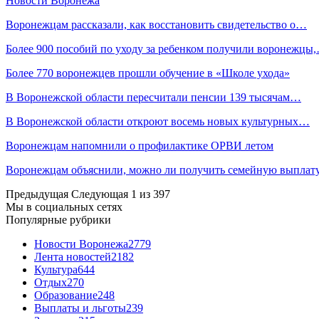
Новости Воронежа
Воронежцам рассказали, как восстановить свидетельство о…
Более 900 пособий по уходу за ребенком получили воронежцы
Более 770 воронежцев прошли обучение в «Школе ухода»
В Воронежской области пересчитали пенсии 139 тысячам…
В Воронежской области откроют восемь новых культурных…
Воронежцам напомнили о профилактике ОРВИ летом
Воронежцам объяснили, можно ли получить семейную выплат
Предыдущая
Следующая
1 из 397
Мы в социальных сетях
Популярные рубрики
Новости Воронежа
2779
Лента новостей
2182
Культура
644
Отдых
270
Образование
248
Выплаты и льготы
239