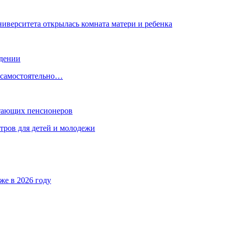
ниверситета открылась комната матери и ребенка
ждении
, самостоятельно…
отающих пенсионеров
тров для детей и молодежи
же в 2026 году