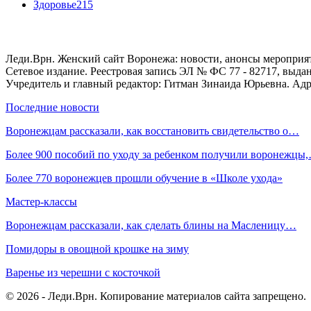
Здоровье
215
Леди.Врн. Женский сайт Воронежа: новости, анонсы мероприятий
Сетевое издание. Реестровая запись ЭЛ № ФС 77 - 82717, выд
Учредитель и главный редактор: Гитман Зинаида Юрьевна. Адре
Последние новости
Воронежцам рассказали, как восстановить свидетельство о…
Более 900 пособий по уходу за ребенком получили воронежцы
Более 770 воронежцев прошли обучение в «Школе ухода»
Мастер-классы
Воронежцам рассказали, как сделать блины на Масленицу…
Помидоры в овощной крошке на зиму
Варенье из черешни с косточкой
© 2026 - Леди.Врн. Копирование материалов сайта запрещено.