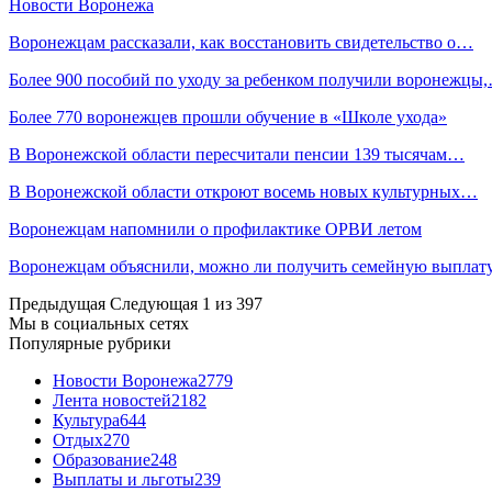
Новости Воронежа
Воронежцам рассказали, как восстановить свидетельство о…
Более 900 пособий по уходу за ребенком получили воронежцы
Более 770 воронежцев прошли обучение в «Школе ухода»
В Воронежской области пересчитали пенсии 139 тысячам…
В Воронежской области откроют восемь новых культурных…
Воронежцам напомнили о профилактике ОРВИ летом
Воронежцам объяснили, можно ли получить семейную выплат
Предыдущая
Следующая
1 из 397
Мы в социальных сетях
Популярные рубрики
Новости Воронежа
2779
Лента новостей
2182
Культура
644
Отдых
270
Образование
248
Выплаты и льготы
239