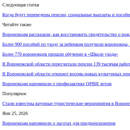
Следующая статья
Когда будут переведены пенсии, социальные выплаты и пособия
Читайте также
Воронежцам рассказали, как восстановить свидетельство о ро
Более 900 пособий по уходу за ребенком получили воронежцы
Более 770 воронежцев прошли обучение в «Школе ухода»
В Воронежской области пересчитали пенсии 139 тысячам раб
В Воронежской области откроют восемь новых культурных цен
Воронежцам напомнили о профилактике ОРВИ летом
Популярное
Стали известны крупные туристические мероприятия в Вороне
Янв 25, 2026
Воронежцам напомнили о льготах для предпенсионеров