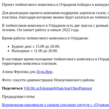
Проект тюбингового комплекса в Отрадном победил в конкурсе
Для реализации проекта компания-подрядчик укрепила склон, 
пластика, благодаря которому можно будет кататься на тюбинга
В тюбинговом комплексе в Отрадном есть две трассы с разным у
человек. Он начнет работу в начале 2022 года.
Время работы тюбингового комплекса в Отрадном:
Будние дни: с 15.00 до 20.00;
Выходные: с 11.00 до 20.00.
В настоящее время посещение тюбингового комплекса в Отрадно
территорию комплекса платным.
Алина Фролова для
Леди.Врн
.
Фото: соцсети администрации Новоусманского района.
Поделиться
VK
OK.ru
Telegram
WhatsApp
Viber
Pinterest
Предыдущая статья
Воронежцам напомнили о скором списании средств с «Пушкин