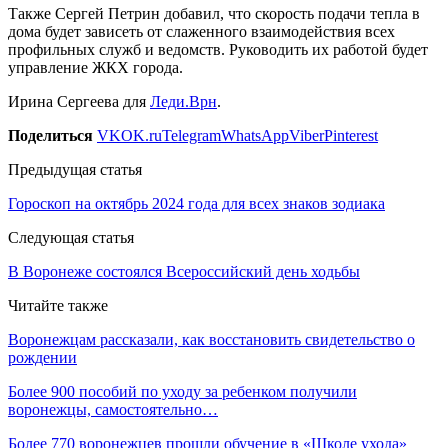
Также Сергей Петрин добавил, что скорость подачи тепла в
дома будет зависеть от слаженного взаимодействия всех
профильных служб и ведомств. Руководить их работой будет
управление ЖКХ города.
Ирина Сергеева для
Леди.Врн
.
Поделиться
VK
OK.ru
Telegram
WhatsApp
Viber
Pinterest
Предыдущая статья
Гороскоп на октябрь 2024 года для всех знаков зодиака
Следующая статья
В Воронеже состоялся Всероссийский день ходьбы
Читайте также
Воронежцам рассказали, как восстановить свидетельство о
рождении
Более 900 пособий по уходу за ребенком получили
воронежцы, самостоятельно…
Более 770 воронежцев прошли обучение в «Школе ухода»