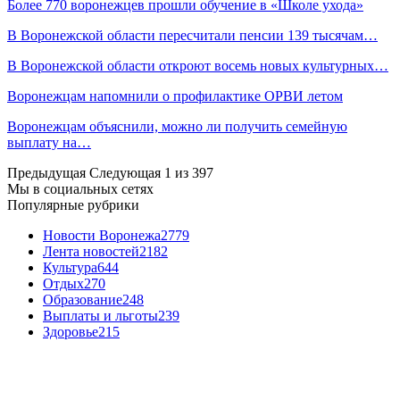
Более 770 воронежцев прошли обучение в «Школе ухода»
В Воронежской области пересчитали пенсии 139 тысячам…
В Воронежской области откроют восемь новых культурных…
Воронежцам напомнили о профилактике ОРВИ летом
Воронежцам объяснили, можно ли получить семейную
выплату на…
Предыдущая
Следующая
1 из 397
Мы в социальных сетях
Популярные рубрики
Новости Воронежа
2779
Лента новостей
2182
Культура
644
Отдых
270
Образование
248
Выплаты и льготы
239
Здоровье
215