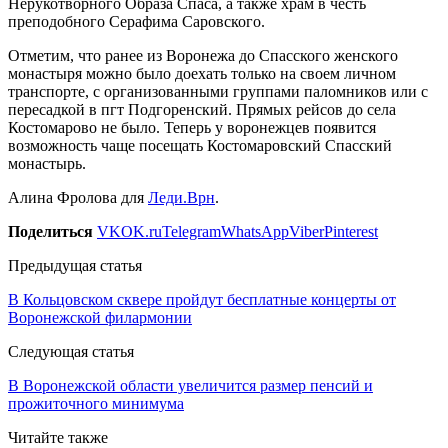
Нерукотворного Образа Спаса, а также храм в честь
преподобного Серафима Саровского.
Отметим, что ранее из Воронежа до Спасского женского
монастыря можно было доехать только на своем личном
транспорте, с организованными группами паломников или с
пересадкой в пгт Подгоренский. Прямых рейсов до села
Костомарово не было. Теперь у воронежцев появится
возможность чаще посещать Костомаровский Спасский
монастырь.
Алина Фролова для
Леди.Врн
.
Поделиться
VK
OK.ru
Telegram
WhatsApp
Viber
Pinterest
Предыдущая статья
В Кольцовском сквере пройдут бесплатные концерты от
Воронежской филармонии
Следующая статья
В Воронежской области увеличится размер пенсий и
прожиточного минимума
Читайте также