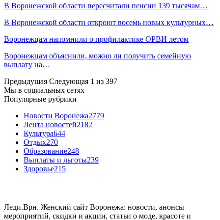
В Воронежской области пересчитали пенсии 139 тысячам…
В Воронежской области откроют восемь новых культурных…
Воронежцам напомнили о профилактике ОРВИ летом
Воронежцам объяснили, можно ли получить семейную
выплату на…
Предыдущая
Следующая
1 из 397
Мы в социальных сетях
Популярные рубрики
Новости Воронежа
2779
Лента новостей
2182
Культура
644
Отдых
270
Образование
248
Выплаты и льготы
239
Здоровье
215
Леди.Врн. Женский сайт Воронежа: новости, анонсы
мероприятий, скидки и акции, статьи о моде, красоте и