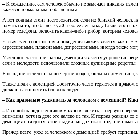
–
К сожалению, сам человек обычно не замечает никаких измене
кажется нормальным и обыденным.
А вот родным стоит насторожиться, если их близкий человек н
память на то, что было 10, 20 и более лет назад. Также стоит
номер телефона, включить какой-либо прибор, которым человек
Частая смена настроения и поведения также является важным «
агрессивными, плаксивыми, депрессивными, иногда также мог
У женщин часто признаком деменции является упрощение рец
если в молодости использовали сложные кулинарные рецепты.
Еще одной отличительной чертой людей, больных деменцией, я
Также люди с деменцией достаточно часто теряются в прямом см
должно насторожить близких людей.
– Как правильно ухаживать за человеком с деменцией? Как
–
Из ошибок родственников можно выделить, в первую очередь,
внимания, хотя на деле это далеко не так. И первая реакция с
деменция находится в той стадии, когда что-то предпринимать
Прежде всего, уход за человеком с деменцией требует терпения