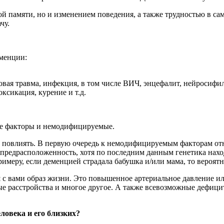
ой памяти, но и изменением поведения, а также трудностью в с
чу.
еменции:
овая травма, инфекция, в том числе ВИЧ, энцефалит, нейросифи
ксикация, курение и т.д.
ые факторы и немодифицируемые.
повлиять. В первую очередь к немодифицируемым факторам отно
предрасположенность, хотя по последним данным генетика находи
меру, если деменцией страдала бабушка и/или мама, то вероятно
с вами образ жизни. Это повышенное артериальное давление и
ные расстройства и многое другое. А также всевозможные дефиц
ловека и его близких?