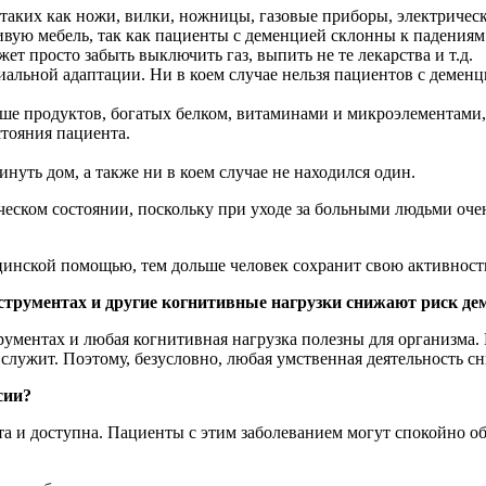
 таких как ножи, вилки, ножницы, газовые приборы, электричес
вую мебель, так как пациенты с деменцией склонны к падениям.
ет просто забыть выключить газ, выпить не те лекарства и т.д.
льной адаптации. Ни в коем случае нельзя пациентов с деменцие
ше продуктов, богатых белком, витаминами и микроэлементами,
тояния пациента.
инуть дом, а также ни в коем случае не находился один.
ческом состоянии, поскольку при уходе за больными людьми очен
ицинской помощью, тем дольше человек сохранит свою активност
нструментах и другие когнитивные нагрузки снижают риск де
рументах и любая когнитивная нагрузка полезны для организма.
 служит. Поэтому, безусловно, любая умственная деятельность с
сии?
а и доступна. Пациенты с этим заболеванием могут спокойно об