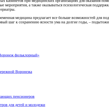
ных кабинетов при медицинских организациях для оказания пом
ые мероприятия, а также оказываться психологическая поддержка
гериатры.
еменная медицина предлагает все больше возможностей для подд
ервый шаг к сохранению ясности ума на долгие годы, – подытож
 «Воронеж фольклорный»
абережной Воронежа
отающих пенсионеров
тров для детей и молодежи