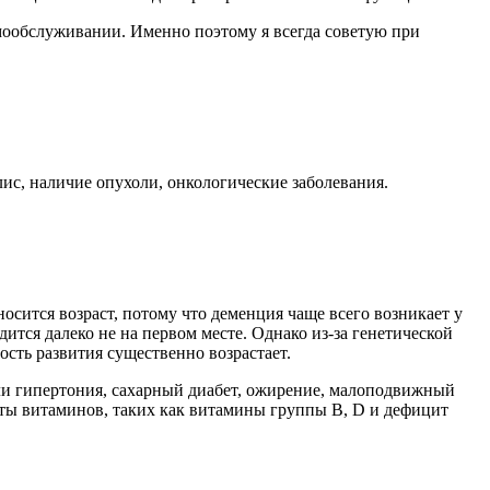
амообслуживании. Именно поэтому я всегда советую при
лис, наличие опухоли, онкологические заболевания.
сится возраст, потому что деменция чаще всего возникает у
тся далеко не на первом месте. Однако из-за генетической
сть развития существенно возрастает.
ли гипертония, сахарный диабет, ожирение, малоподвижный
иты витаминов, таких как витамины группы В, D и дефицит