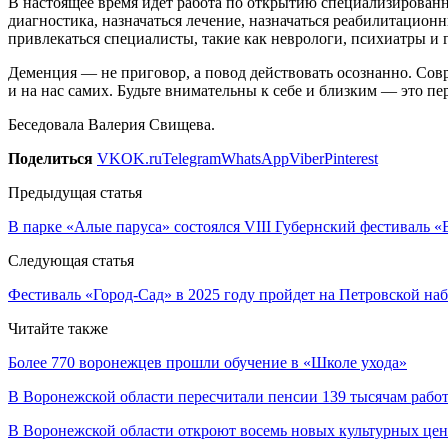
В настоящее время идет работа по открытию специализирован
диагностика, назначаться лечение, назначаться реабилитационн
привлекаться специалисты, такие как неврологи, психиатры и 
Деменция — не приговор, а повод действовать осознанно. Совр
и на нас самих. Будьте внимательны к себе и близким — это п
Беседовала Валерия Свищева.
Поделиться
VK
OK.ru
Telegram
WhatsApp
Viber
Pinterest
Предыдущая статья
В парке «Алые паруса» состоялся VIII Губернский фестиваль
Следующая статья
Фестиваль «Город-Сад» в 2025 году пройдет на Петровской н
Читайте также
Более 770 воронежцев прошли обучение в «Школе ухода»
В Воронежской области пересчитали пенсии 139 тысячам раб
В Воронежской области откроют восемь новых культурных цен