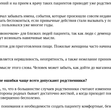
ний и на прием к врачу таких пациентов приводят уже родствен
ачал забывать имена, события, которые произошли совсем недав
 начать беспокоиться, если привычные действия стали вызывать у 
 пользовался уже многие годы.
звоночком» для близких людей пациента, так как люди с деменц
ут возникать навязчивые мысли.
ептов для приготовления пищи. Пожилые женщины часто начина
вляется неряшливость, неопрятность, а также нежелание приним
ысле этого слова. Человек может забыть, как дойти до магазина,
ие ошибки чаще всего допускают родственники?
 то, что в большинстве случаев родственники считают изменен
о стороны родных бывает достаточно жесткой, а когда приходит п
 совершенно бесполезно.
, понимания и необходимости создать пациенту комфортные, безо