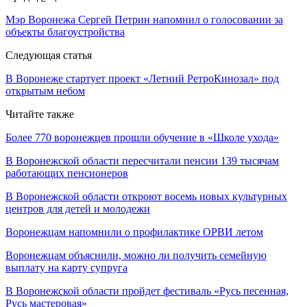
Мэр Воронежа Сергей Петрин напомнил о голосовании за
объекты благоустройства
Следующая статья
В Воронеже стартует проект «Летний РетроКинозал» под
открытым небом
Читайте также
Более 770 воронежцев прошли обучение в «Школе ухода»
В Воронежской области пересчитали пенсии 139 тысячам
работающих пенсионеров
В Воронежской области откроют восемь новых культурных
центров для детей и молодежи
Воронежцам напомнили о профилактике ОРВИ летом
Воронежцам объяснили, можно ли получить семейную
выплату на карту супруга
В Воронежской области пройдет фестиваль «Русь песенная,
Русь мастеровая»