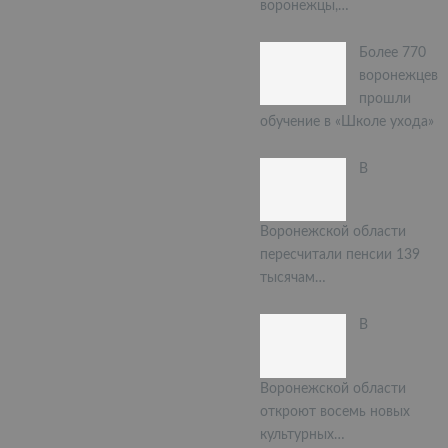
воронежцы,…
Более 770
воронежцев
прошли
обучение в «Школе ухода»
В
Воронежской области
пересчитали пенсии 139
тысячам…
В
Воронежской области
откроют восемь новых
культурных…