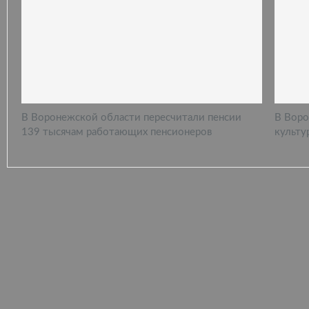
В Воронежской области пересчитали пенсии
В Воро
139 тысячам работающих пенсионеров
культу