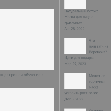
Натуральный ботокс.
Маски для лица с
крахмалом
Авг 28, 2022
Что
привезти из
Воронежа?
Идеи для подарка
Мар 29, 2023
жцев прошли обучение в
Может ли
горчичная
маска
ускорить рост волос
Дек 3, 2022