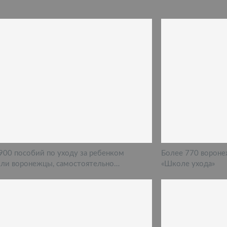
900 пособий по уходу за ребенком
Более 770 вороне
ли воронежцы, самостоятельно…
«Школе ухода»