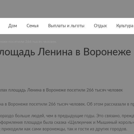
Дом
Семья
Выплаты и льготы
Отдых
Культура
неже посетили 266 тысяч человек
площадь Ленина в Воронеже
 в Воронеже посетили 266 тысяч человек. Об этом рассказали в пр
раздо больше людей, чем в предыдущие годы. Это связано, прежде 
 оформления площади была сказка «Щелкунчик и Мышиный король»
е
приходили как сами воронежцы, так и гости из других городов.