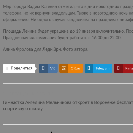
Мэр города Вадим Кстенин отметил, что в дни новогодних празд
телефона, но их вернули владельцам. Также в новогоднюю ночь н
оформлению. Ни одного случая вандализма на праздниках не заф
Площадь Ленина будет украшена до 19 января включительно. Посет
Праздничная иллюминация будет работать с 16:00 до 22:00.
Алина Фролова для
Леди.Врн
. Фото автора.
Поделиться
VK
OK.ru
Telegram
Pinte
ПРЕДЫДУЩАЯ СТАТЬЯ
Гимнастка Ангелина Мельникова откроет в Воронеже беспла
спортивную школу