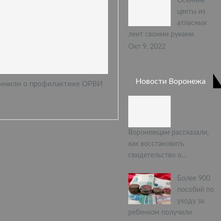
Осенние
цветы из
атласных
лент своими руками
Окт 9, 2022
Новости Воронежа
мнили о профилактике ОРВИ
Воронежцам рассказали,
как восстановить
свидетельство о…
Более 900
пособий по
уходу за
ребенком получили