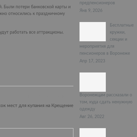
предпенсионеров
. Были потери банковской карты и
Янв 9, 2026
ежно относились к праздничному
Бесплатные
кружки,
удут работать все аттракционы.
секции и
мероприятия для
пенсионеров в Воронеже
Апр 17, 2023
Воронежцам рассказали о
СЛЕДУЮЩАЯ СТАТЬЯ
том, куда сдать ненужную
ок мест для купания на Крещение
одежду
Авг 26, 2022