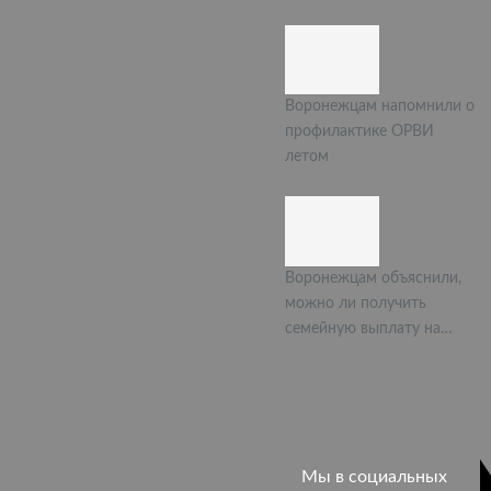
Воронежцам напомнили о
профилактике ОРВИ
летом
Воронежцам объяснили,
можно ли получить
семейную выплату на…
ПРЕДЫДУЩАЯ
СЛЕДУЮЩАЯ
1 из 397
Мы в социальных