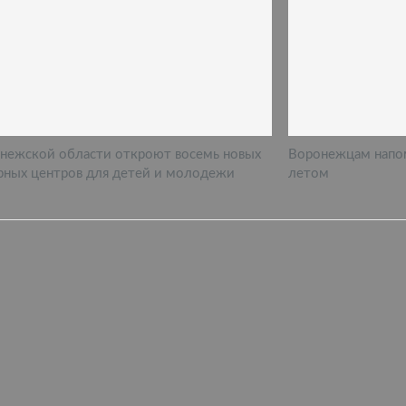
нежской области откроют восемь новых
Воронежцам напо
рных центров для детей и молодежи
летом