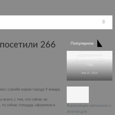
Стали известны
 посетили 266
Популярное
крупные
туристические
мероприятия в
Воронеже в 2026
году
Янв 25, 2026
есс-службе мэрии города 9 января.
всего, с тем, что сейчас ее
, то сейчас площадь оформили в
Воронежцам напомнили о
льготах для