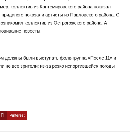
ер, коллектив из Кантемировского района показал
приданого показали артисты из Павловского района. С
ознакомил коллектив из Острогожского района. А
повивание невесты.
ом должны были выступать фолк-группа «После 11» и
 не все зрители: из-за резко испортившейся погоды
Pinterest