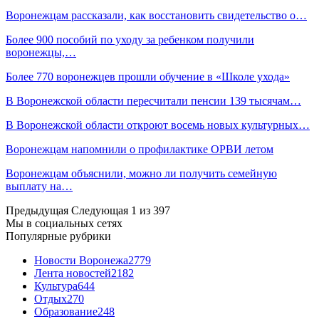
Воронежцам рассказали, как восстановить свидетельство о…
Более 900 пособий по уходу за ребенком получили
воронежцы,…
Более 770 воронежцев прошли обучение в «Школе ухода»
В Воронежской области пересчитали пенсии 139 тысячам…
В Воронежской области откроют восемь новых культурных…
Воронежцам напомнили о профилактике ОРВИ летом
Воронежцам объяснили, можно ли получить семейную
выплату на…
Предыдущая
Следующая
1 из 397
Мы в социальных сетях
Популярные рубрики
Новости Воронежа
2779
Лента новостей
2182
Культура
644
Отдых
270
Образование
248