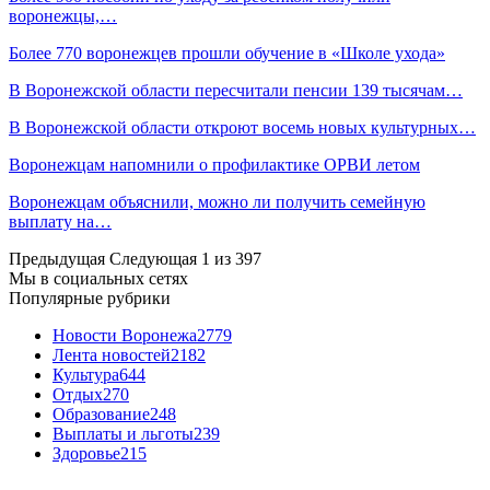
воронежцы,…
Более 770 воронежцев прошли обучение в «Школе ухода»
В Воронежской области пересчитали пенсии 139 тысячам…
В Воронежской области откроют восемь новых культурных…
Воронежцам напомнили о профилактике ОРВИ летом
Воронежцам объяснили, можно ли получить семейную
выплату на…
Предыдущая
Следующая
1 из 397
Мы в социальных сетях
Популярные рубрики
Новости Воронежа
2779
Лента новостей
2182
Культура
644
Отдых
270
Образование
248
Выплаты и льготы
239
Здоровье
215