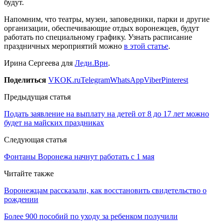
будут.
Напомним, что театры, музеи, заповедники, парки и другие
организации, обеспечивающие отдых воронежцев, будут
работать по специальному графику. Узнать расписание
праздничных мероприятий можно
в этой статье
.
Ирина Сергеева для
Леди.Врн
.
Поделиться
VK
OK.ru
Telegram
WhatsApp
Viber
Pinterest
Предыдущая статья
Подать заявление на выплату на детей от 8 до 17 лет можно
будет на майских праздниках
Следующая статья
Фонтаны Воронежа начнут работать с 1 мая
Читайте также
Воронежцам рассказали, как восстановить свидетельство о
рождении
Более 900 пособий по уходу за ребенком получили