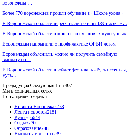
воронежцы,…
Более 770 воронежцев прошли обучение в «Школе ухода»
В Воронежской области пересчитали пенсии 139 тысячам…
В Воронежской области откроют восемь новых культурных…
Воронежцам напомнили о профилактике ОРВИ летом
Воронежцам объяснили, можно ли получить семейную
выплату на…
В Воронежской области пройдет фестиваль «Русь песенная,
Русь…
Предыдущая
Следующая
1 из 397
Мы в социальных сетях
Популярные рубрики
Новости Воронежа
2778
Лента новостей
2181
Культура
644
Отдых
270
Образование
248
Выплаты и льготы
239