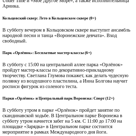
Under Time и «Мое Другое Море», а также исполнительница
Арника.
Кольцовский сквер: Лето в Кольцовском сквере (0+)
В субботу вечером в Кольцовском сквере выступит ансамбль
народной песни и танца «Воронежские девчата». Вход
свободный.
Парк «Орлёнок»: Бесплатные мастер-классы (6+)
В субботу с 15:00 на центральной аллее парка «Орлёнок»
пройдут мастер-классы по декоративно-прикладному
творчеству. Светлана Глумова покажет, как делать чудесную
полянку из воздушного пластилина, а Инна Болгова научит
росписи фигурок из соленого теста.
Парки «Орлёнок» и Центральный парк Воронежа: Спорт (12+)
В субботу утром в парке «Орлёнок» пройдет занятие по
скандинавской ходьбе. В Центральном парке Воронежа в
субботу утром начнется забег на 5 км. С 11:00 до 17:00 на
площадке «Зарядка» в Центральном парке состоится
мероприятие в рамках Международного дня йоги.