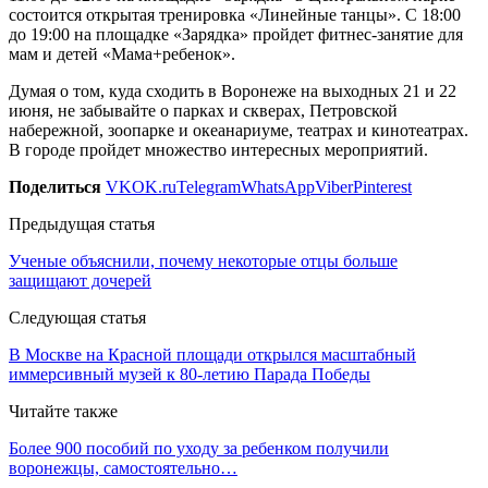
состоится открытая тренировка «Линейные танцы». С 18:00
до 19:00 на площадке «Зарядка» пройдет фитнес-занятие для
мам и детей «Мама+ребенок».
Думая о том, куда сходить в Воронеже на выходных 21 и 22
июня, не забывайте о парках и скверах, Петровской
набережной, зоопарке и океанариуме, театрах и кинотеатрах.
В городе пройдет множество интересных мероприятий.
Поделиться
VK
OK.ru
Telegram
WhatsApp
Viber
Pinterest
Предыдущая статья
Ученые объяснили, почему некоторые отцы больше
защищают дочерей
Следующая статья
В Москве на Красной площади открылся масштабный
иммерсивный музей к 80-летию Парада Победы
Читайте также
Более 900 пособий по уходу за ребенком получили
воронежцы, самостоятельно…