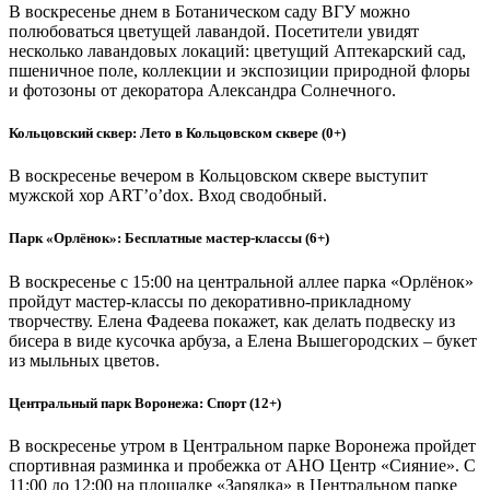
В воскресенье днем в Ботаническом саду ВГУ можно
полюбоваться цветущей лавандой. Посетители увидят
несколько лавандовых локаций: цветущий Аптекарский сад,
пшеничное поле, коллекции и экспозиции природной флоры
и фотозоны от декоратора Александра Солнечного.
Кольцовский сквер: Лето в Кольцовском сквере (0+)
В воскресенье вечером в Кольцовском сквере выступит
мужской хор ART’o’dox. Вход сводобный.
Парк «Орлёнок»: Бесплатные мастер-классы (6+)
В воскресенье с 15:00 на центральной аллее парка «Орлёнок»
пройдут мастер-классы по декоративно-прикладному
творчеству. Елена Фадеева покажет, как делать подвеску из
бисера в виде кусочка арбуза, а Елена Вышегородских – букет
из мыльных цветов.
Центральный парк Воронежа: Спорт (12+)
В воскресенье утром в Центральном парке Воронежа пройдет
спортивная разминка и пробежка от АНО Центр «Сияние». С
11:00 до 12:00 на площадке «Зарядка» в Центральном парке