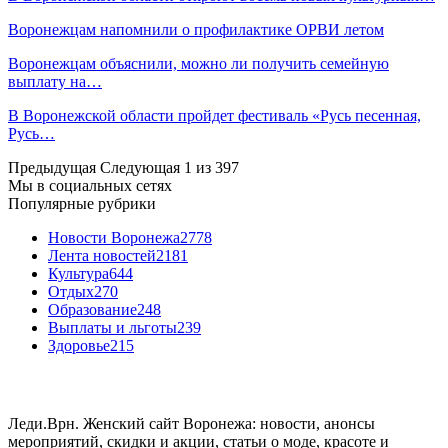
Воронежцам напомнили о профилактике ОРВИ летом
Воронежцам объяснили, можно ли получить семейную
выплату на…
В Воронежской области пройдет фестиваль «Русь песенная,
Русь…
Предыдущая
Следующая
1 из 397
Мы в социальных сетях
Популярные рубрики
Новости Воронежа
2778
Лента новостей
2181
Культура
644
Отдых
270
Образование
248
Выплаты и льготы
239
Здоровье
215
Леди.Врн. Женский сайт Воронежа: новости, анонсы
мероприятий, скидки и акции, статьи о моде, красоте и