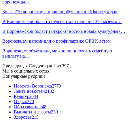
воронежцы,…
Более 770 воронежцев прошли обучение в «Школе ухода»
В Воронежской области пересчитали пенсии 139 тысячам…
В Воронежской области откроют восемь новых культурных…
Воронежцам напомнили о профилактике ОРВИ летом
Воронежцам объяснили, можно ли получить семейную
выплату на…
Предыдущая
Следующая
1 из 397
Мы в социальных сетях
Популярные рубрики
Новости Воронежа
2779
Лента новостей
2182
Культура
644
Отдых
270
Образование
248
Выплаты и льготы
239
Здоровье
215