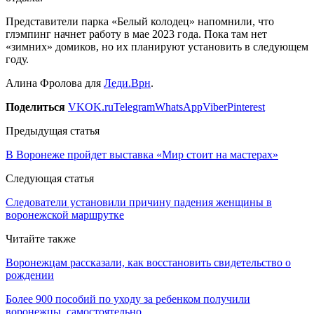
Представители парка «Белый колодец» напомнили, что
глэмпинг начнет работу в мае 2023 года. Пока там нет
«зимних» домиков, но их планируют установить в следующем
году.
Алина Фролова для
Леди.Врн
.
Поделиться
VK
OK.ru
Telegram
WhatsApp
Viber
Pinterest
Предыдущая статья
В Воронеже пройдет выставка «Мир стоит на мастерах»
Следующая статья
Следователи установили причину падения женщины в
воронежской маршрутке
Читайте также
Воронежцам рассказали, как восстановить свидетельство о
рождении
Более 900 пособий по уходу за ребенком получили
воронежцы, самостоятельно…