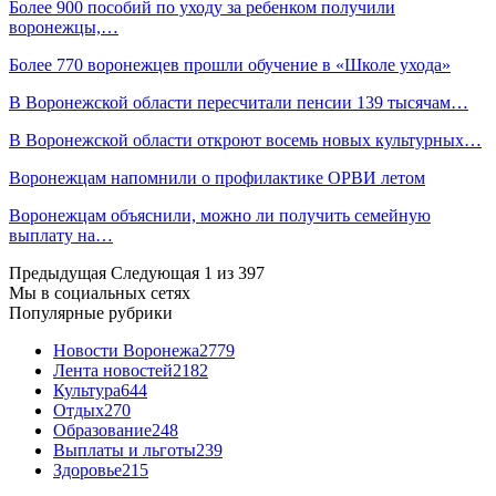
Более 900 пособий по уходу за ребенком получили
воронежцы,…
Более 770 воронежцев прошли обучение в «Школе ухода»
В Воронежской области пересчитали пенсии 139 тысячам…
В Воронежской области откроют восемь новых культурных…
Воронежцам напомнили о профилактике ОРВИ летом
Воронежцам объяснили, можно ли получить семейную
выплату на…
Предыдущая
Следующая
1 из 397
Мы в социальных сетях
Популярные рубрики
Новости Воронежа
2779
Лента новостей
2182
Культура
644
Отдых
270
Образование
248
Выплаты и льготы
239
Здоровье
215