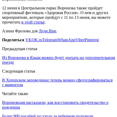
12 июня в Центральном парке Воронежа также пройдет
спортивный фестиваль «Здоровая Россия». О нем и других
мероприятиях, которые пройдут с 11 по 13 июня, вы можете
прочитать
в этой статье
.
Алина Фролова для
Леди.Врн
.
Поделиться
VK
OK.ru
Telegram
WhatsApp
Viber
Pinterest
Предыдущая статья
Из Воронежа в Крым можно будет доехать на дополнительном
поезде
Следующая статья
В Хоперском заповеднике теперь можно сфотографироваться
с мамонтом
Читайте также
Воронежцам рассказали, как восстановить свидетельство о
рождении
Более 900 пособий по уходу за ребенком получили