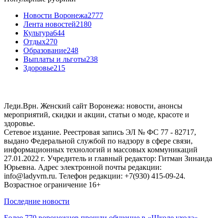
Новости Воронежа
2777
Лента новостей
2180
Культура
644
Отдых
270
Образование
248
Выплаты и льготы
238
Здоровье
215
Леди.Врн. Женский сайт Воронежа: новости, анонсы
мероприятий, скидки и акции, статьи о моде, красоте и
здоровье.
Сетевое издание. Реестровая запись ЭЛ № ФС 77 - 82717,
выдано Федеральной службой по надзору в сфере связи,
информационных технологий и массовых коммуникаций
27.01.2022 г. Учредитель и главный редактор: Гитман Зинаида
Юрьевна. Адрес электронной почты редакции:
info@ladyvrn.ru. Телефон редакции: +7(930) 415-09-24.
Возрастное ограничение 16+
Последние новости
Более 770 воронежцев прошли обучение в «Школе ухода»