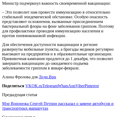
Министр подчеркнул важность своевременной вакцинации:
– Это позволит нам провести иммунизацию в относительно
стабильной эпидемической обстановке. Особую опасность
представляют осложнения, вызванные присоединением
бактериальной флоры на фоне заболевания гриппом. Поэтому
для профилактики проводим иммунизацию населения и
против пневмококковой инфекции.
Для обеспечения доступности вакцинации в регионе
развернуты мобильные пункты, а бригады медиков регулярно
выезжают на предприятия и в образовательные организации.
Прививочная кампания продлится до 1 декабря, что позволит
завершить вакцинацию до ожидаемого подъема
заболеваемости гриппом в январе-феврале.
Алина Фролова для
Леди.Врн
Поделиться
VK
OK.ru
Telegram
WhatsApp
Viber
Pinterest
Предыдущая статья
Мэр Воронежа Сергей Петрин рассказал о замене автобусов и
транспортных маршрутах