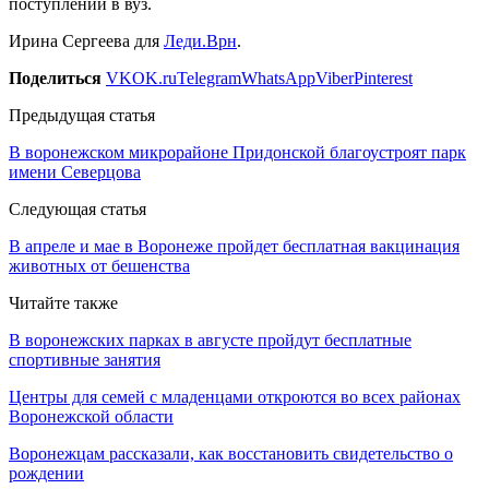
поступлении в вуз.
Ирина Сергеева для
Леди.Врн
.
Поделиться
VK
OK.ru
Telegram
WhatsApp
Viber
Pinterest
Предыдущая статья
В воронежском микрорайоне Придонской благоустроят парк
имени Северцова
Следующая статья
В апреле и мае в Воронеже пройдет бесплатная вакцинация
животных от бешенства
Читайте также
В воронежских парках в августе пройдут бесплатные
спортивные занятия
Центры для семей с младенцами откроются во всех районах
Воронежской области
Воронежцам рассказали, как восстановить свидетельство о
рождении