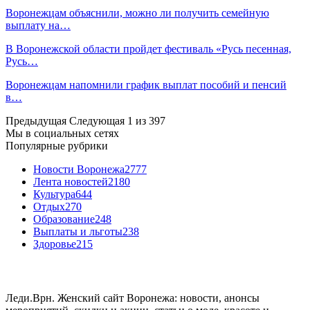
Воронежцам объяснили, можно ли получить семейную
выплату на…
В Воронежской области пройдет фестиваль «Русь песенная,
Русь…
Воронежцам напомнили график выплат пособий и пенсий
в…
Предыдущая
Следующая
1 из 397
Мы в социальных сетях
Популярные рубрики
Новости Воронежа
2777
Лента новостей
2180
Культура
644
Отдых
270
Образование
248
Выплаты и льготы
238
Здоровье
215
Леди.Врн. Женский сайт Воронежа: новости, анонсы