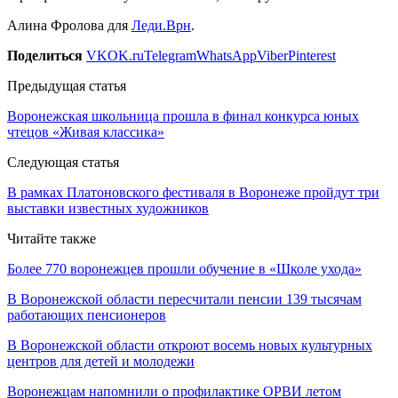
Алина Фролова для
Леди.Врн
.
Поделиться
VK
OK.ru
Telegram
WhatsApp
Viber
Pinterest
Предыдущая статья
Воронежская школьница прошла в финал конкурса юных
чтецов «Живая классика»
Следующая статья
В рамках Платоновского фестиваля в Воронеже пройдут три
выставки известных художников
Читайте также
Более 770 воронежцев прошли обучение в «Школе ухода»
В Воронежской области пересчитали пенсии 139 тысячам
работающих пенсионеров
В Воронежской области откроют восемь новых культурных
центров для детей и молодежи
Воронежцам напомнили о профилактике ОРВИ летом